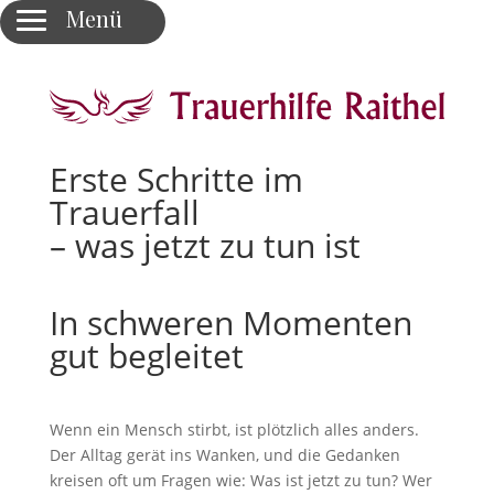
Menü
Für Sie da
Erste Schritte im
Unsere Philosophie
Trauerfall
– was jetzt zu tun ist
Erste Schritte im Trauerfall
Unsere Begleitung für Sie
In schweren Momenten
gut begleitet
Bestattungsarten
Planung & Vorsorge
Wenn ein Mensch stirbt, ist plötzlich alles anders.
Der Alltag gerät ins Wanken, und die Gedanken
Ratgeber
kreisen oft um Fragen wie: Was ist jetzt zu tun? Wer